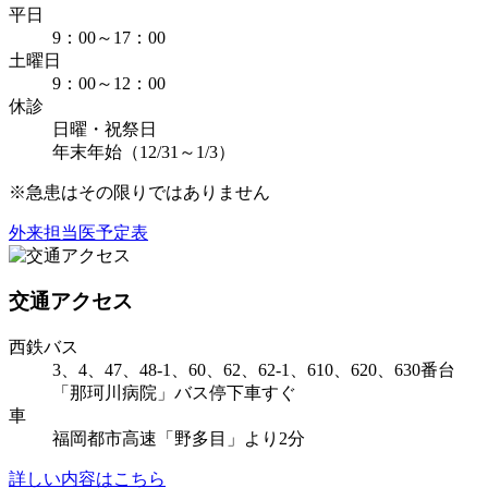
平日
9：00～
17：00
土曜日
9：00～
12：00
休診
日曜・祝祭日
年末年始（12/31～1/3）
※急患はその限りではありません
外来担当医予定表
交通アクセス
西鉄バス
3、4、47、48-1、60、62、62-1、610、620、630番台
「那珂川病院」バス停
下車すぐ
車
福岡都市高速「野多目」より2分
詳しい内容はこちら