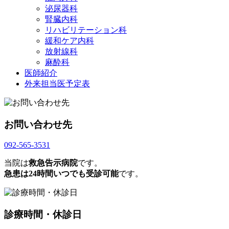
泌尿器科
腎臓内科
リハビリテーション科
緩和ケア内科
放射線科
麻酔科
医師紹介
外来担当医予定表
お問い合わせ先
092-565-3531
当院は
救急告示病院
です。
急患は24時間いつでも受診可能
です。
診療時間・休診日