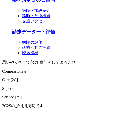
病院・施設紹介
診断・治療機器
交通アクセス
診療データー・評価
病院の評価
診療活動の実績
臨床指標
思いやりそして努力 奉仕そしてよろこび
C
ompassionate
C
are [2
C
]
S
uperior
S
ervice [2
S
]
2
C
2
S
の
那珂川病院
です