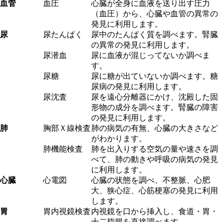
血管
血圧
心臓が全身に血液を送り出す圧力
（血圧）から、心臓や血管の異常の
発見に利用します。
尿
尿たんぱく
尿中のたんぱく質を調べます。腎臓
の異常の発見に利用します。
尿潜血
尿に血液が混じってないか調べま
す。
尿糖
尿に糖が出ていないか調べます。糖
尿病の発見に利用します。
尿沈査
尿を遠心分離器にかけ、沈殿した固
形物の成分を調べます。腎臓の障害
の発見に利用します。
肺
胸部Ｘ線検査
肺の病気の有無、心臓の大きさなど
がわかります。
肺機能検査
肺を出入りする空気の量や速さを調
べて、肺の動きや呼吸の病気の発見
に利用します。
心臓
心電図
心臓の状態を調べ、不整脈、心肥
大、狭心症、心筋梗塞の発見に利用
します。
胃
胃内視鏡検査
内視鏡を口から挿入し、食道・胃・
十二指腸を直接調べます。