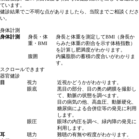
ています。
健診結果でご不明な点がありましたら、当院までご相談くださ
い。
身体計測
身体計測
身長・体
身長と体重を測定してBMI（身長か
重・BMI
らみた体重の割合を示す体格指数）
を計算し肥満度がわかります。
腹囲
内臓脂肪の蓄積の度合いがわかりま
す。
スクロールできます
器官健診
目
視力
近視かどうかがわかります。
眼底
黒目の部分、目の奥の網膜を撮影し
て、動脈の状態を調べます。
目の病気の他、高血圧、動脈硬化、
糖尿病による合併症等の発見に利用
します。
眼圧
眼球の内圧を調べ、緑内障の発見に
利用します。
耳
聴力
難聴の有無や程度がわかります。