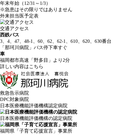
年末年始（12/31～1/3）
※急患はその限りではありません
外来担当医予定表
交通アクセス
西鉄バス
3、4、47、48-1、60、62、62-1、610、620、630番台
「那珂川病院」バス停
下車すぐ
車
福岡都市高速「野多目」より2分
詳しい内容はこちら
救急告示病院
DPC対象病院
日本医療機能評価機構認定病院
日本医療機能評価機構の認定病院
福岡県「子育て応援宣言」事業所