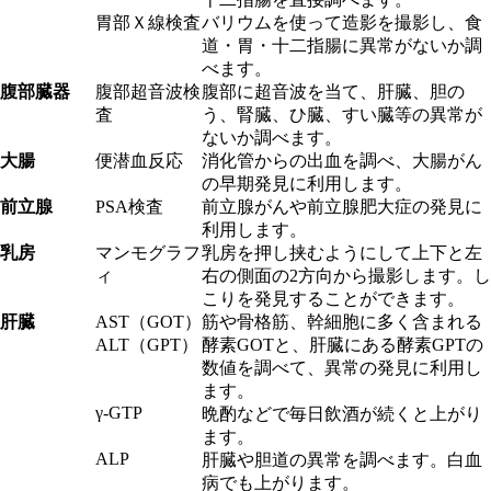
胃部Ｘ線検査
バリウムを使って造影を撮影し、食
道・胃・十二指腸に異常がないか調
べます。
腹部臓器
腹部超音波検
腹部に超音波を当て、肝臓、胆の
査
う、腎臓、ひ臓、すい臓等の異常が
ないか調べます。
大腸
便潜血反応
消化管からの出血を調べ、大腸がん
の早期発見に利用します。
前立腺
PSA検査
前立腺がんや前立腺肥大症の発見に
利用します。
乳房
マンモグラフ
乳房を押し挟むようにして上下と左
ィ
右の側面の2方向から撮影します。し
こりを発見することができます。
肝臓
AST（GOT）
筋や骨格筋、幹細胞に多く含まれる
ALT（GPT）
酵素GOTと、肝臓にある酵素GPTの
数値を調べて、異常の発見に利用し
ます。
γ-GTP
晩酌などで毎日飲酒が続くと上がり
ます。
ALP
肝臓や胆道の異常を調べます。白血
病でも上がります。