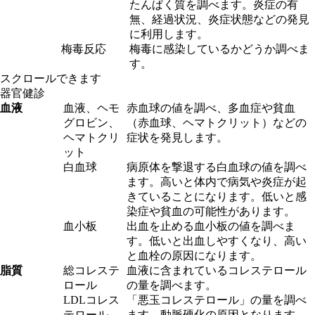
たんぱく質を調べます。炎症の有
無、経過状況、炎症状態などの発見
に利用します。
梅毒反応
梅毒に感染しているかどうか調べま
す。
スクロールできます
器官健診
血液
血液、
ヘモ
赤血球の値を調べ、多血症や貧血
グロビン、
（
赤血球、ヘマトクリット
）などの
ヘマトクリ
症状を発見します。
ット
白血球
病原体を撃退する白血球の値を調べ
ます。高いと体内で病気や炎症が起
きていることになります。低いと感
染症や貧血の可能性があります。
血小板
出血を止める血小板の値を調べま
す。低いと出血しやすくなり、高い
と血栓の原因になります。
脂質
総コレステ
血液に含まれているコレステロール
ロール
の量を調べます。
LDLコレス
「悪玉コレステロール」の量を調べ
テロール
ます。動脈硬化の原因となります。