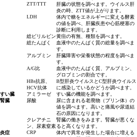
ZTT/TTT
肝臓の状態を調べます。ウイルス肝
炎の時、ZTT値が上がります。
LDH
体内で糖をエネルギーに変える酵素
の値を調べ、肝臓疾患や心筋梗塞の
診断に利用します。
総ビリルビン
黄疸の有無、種類を調べます。
総たんぱく
血液中のたんぱく質の総量を調べま
す。
アルプミン
肝臓障害や栄養状態の程度を調べま
す。
A/G比
血液中のたんぱく質、アルブミン、
グロブミンの割合です。
HBs抗原、
B型肝炎ウイルスとC型肝炎ウイルス
HCV抗体
に感染しているかどうか調べます。
すい臓
アミラーゼ
すい臓の機能を調べます。
腎臓
尿酸
尿に含まれる老廃物（プリン体）の
値を調べます。高いと痛風や尿道結
石の原因になります。
クレアチニ
腎臓の働きをみます。腎臓が悪くな
ン、尿素窒素
ると高くなります。
CRP
炎症
体内で異常が発生した場合に増える